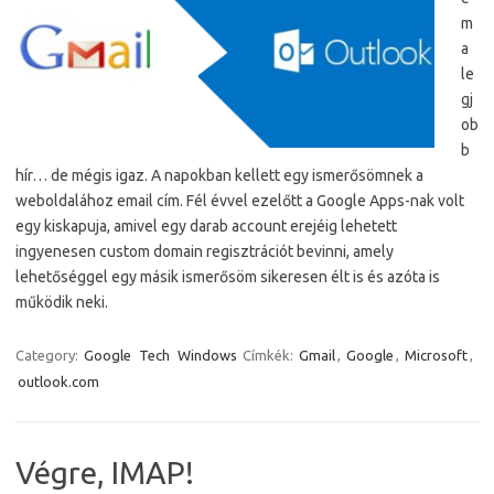
m
a
le
gj
ob
b
hír… de mégis igaz. A napokban kellett egy ismerősömnek a
weboldalához email cím. Fél évvel ezelőtt a Google Apps-nak volt
egy kiskapuja, amivel egy darab account erejéig lehetett
ingyenesen custom domain regisztrációt bevinni, amely
lehetőséggel egy másik ismerősöm sikeresen élt is és azóta is
működik neki.
Category:
Google
Tech
Windows
Címkék:
Gmail
,
Google
,
Microsoft
,
outlook.com
Végre, IMAP!