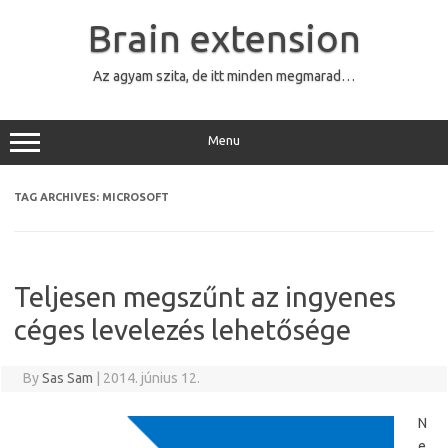
Skip
to
Brain extension
content
Az agyam szita, de itt minden megmarad…
Menu
TAG ARCHIVES:
MICROSOFT
Teljesen megszűnt az ingyenes
céges levelezés lehetősége
By
Sas Sam
|
2014. június 12.
N
e