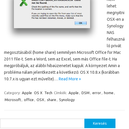
lehet
megnyitni
OSX-en a
Synology
NAS
felhaszná
ló privát
megosztásából (home share) semmilyen Microsoft Office for Mac
2011 file-t. Sem a Word, sem az Excel, sem más Office file-t. Ha
megpróbáljuk, az alábbi hibaüzenetet kapjuk: A környezet Amin a
probléma nálam jelentkezett a következő: OS X 10.8.x (korábban
10.7.x is ugyan ezt művelte)…
Read More »
Category:
Apple
OS X
Tech
Címkék:
Apple
,
DSM
,
error
,
home
,
Microsoft
,
office
,
OSX
,
share
,
Synology
Keresés: