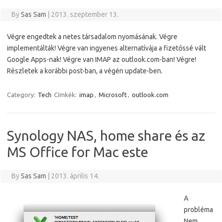
By
Sas Sam
|
2013. szeptember 13.
Végre engedtek a netes társadalom nyomásának. Végre
implementálták! Végre van ingyenes alternatívája a fizetőssé vált
Google Apps-nak! Végre van IMAP az outlook.com-ban! Végre!
Részletek a korábbi post-ban, a végén update-ben.
Category:
Tech
Címkék:
imap
,
Microsoft
,
outlook.com
Synology NAS, home share és az
MS Office for Mac este
By
Sas Sam
|
2013. április 14.
A
probléma
Nem