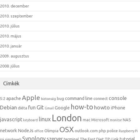
2010. december
2010. szeptember
2010. július
2010. május
2010. január
2009. augusztus
2008. július
Címkék
Apple
console
apache
command line
5:2
bug
connect
biztonság
how-to
Git
Debian
howto
fun
Google
iPhone
diéta
Gmail
London
linux
javascript
mac
Microsoft
NAS
keyboard
monitor
OSX
network
NodeJs
Olimpia
outlook.com
php
police
office
Raspberry Pi
Synology
szerver
tutorial
terminal
The Fast Diet
TP-Link
rpi
simplyweb