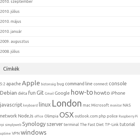
2010. szeptember
2010. július
2010. május
2010. január
2009. augusztus
2008. július
Címkék
Apple
console
apache
command line
5:2
bug
connect
biztonság
how-to
Git
Debian
howto
fun
Google
iPhone
diéta
Gmail
London
linux
javascript
mac
Microsoft
NAS
keyboard
monitor
OSX
network
NodeJs
Olimpia
outlook.com
php
police
office
Raspberry Pi
Synology
szerver
tutorial
terminal
The Fast Diet
TP-Link
rpi
simplyweb
windows
VPN
uptime