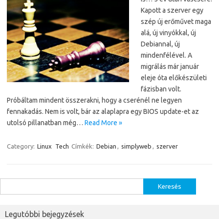
Kapott a szerver egy
szép új erőművet maga
alá, új vinyókkal, új
Debiannal, új
mindenfélével. A
migrálás már január
eleje óta előkészületi
fázisban volt.
Próbáltam mindent összerakni, hogy a cserénél ne legyen
fennakadás. Nem is volt, bár az alaplapra egy BIOS update-et az
utolsó pillanatban még…
Read More »
Category:
Linux
Tech
Címkék:
Debian
,
simplyweb
,
szerver
Keresés:
Legutóbbi bejegyzések