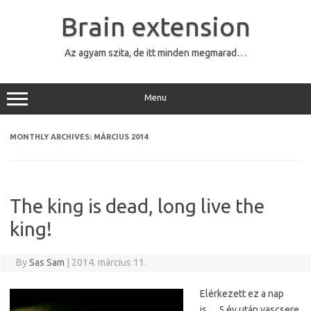
Skip
to
Brain extension
content
Az agyam szita, de itt minden megmarad…
Menu
MONTHLY ARCHIVES:
MÁRCIUS 2014
The king is dead, long live the
king!
By
Sas Sam
|
2014. március 11.
Elérkezett ez a nap
is… 5 év után vascsere.