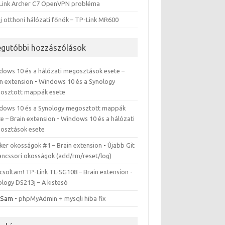
Link Archer C7 OpenVPN probléma
j otthoni hálózati főnök – TP-Link MR600
egutóbbi hozzászólások
dows 10 és a hálózati megosztások esete –
in extension
-
Windows 10 és a Synology
osztott mappák esete
dows 10 és a Synology megosztott mappák
e – Brain extension
-
Windows 10 és a hálózati
osztások esete
ker okosságok #1 – Brain extension
-
Újabb Git
ancssori okosságok (add/rm/reset/log)
csoltam! TP-Link TL-SG108 – Brain extension
-
logy DS213j – A kistesó
 Sam
-
phpMyAdmin + mysqli hiba fix