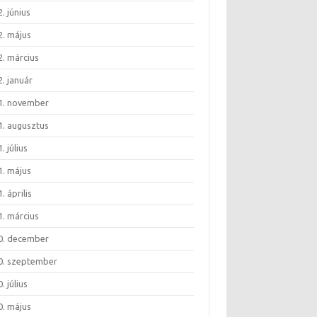
. június
2. május
2. március
. január
1. november
1. augusztus
. július
1. május
. április
1. március
0. december
0. szeptember
. július
0. május