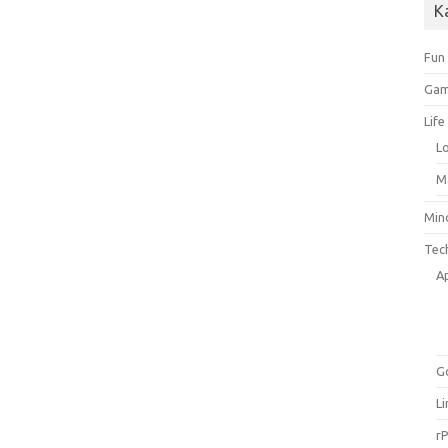
K
Fun
Gam
Life
L
M
Min
Tec
A
G
L
rP