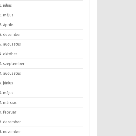
. július
6. május
. április
5. december
5. augusztus
4. október
4. szeptember
4. augusztus
. június
4. május
4. március
4. február
3. december
3. november