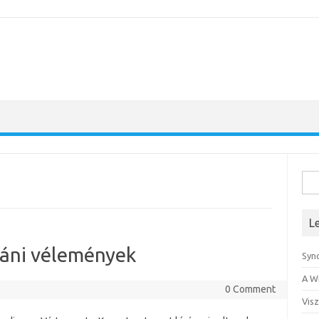
Kere
L
táni vélemények
Syn
A W
0 Comment
Visz