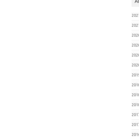
A
2021
202
202
202
2020
202
2019
201
2018
201
201
2017
201