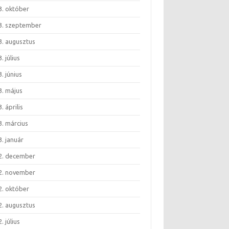
3. október
3. szeptember
3. augusztus
. július
. június
3. május
. április
3. március
. január
2. december
2. november
2. október
2. augusztus
. július