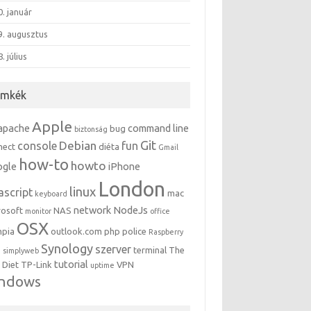
. január
9. augusztus
. július
ímkék
Apple
apache
command line
bug
biztonság
Git
Debian
console
fun
nect
diéta
Gmail
how-to
howto
ogle
iPhone
London
linux
ascript
mac
keyboard
network
NodeJs
rosoft
NAS
monitor
office
OSX
mpia
outlook.com
php
police
Raspberry
Synology
szerver
terminal
The
i
simplyweb
tutorial
 Diet
TP-Link
VPN
uptime
indows