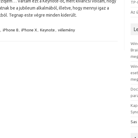
kezdjem… Vártam ezt a Keynote-ot, mert kíváncsi voltam, hogy
TP-
tnak be a jubileum alkalmából, illetve, hogy mennyi igaz a
Az ú
kból. Tegnap este végre minden kiderült.
L
,
iPhone 8
,
iPhone X
,
Keynote
,
vélemény
Win
Bra
meg
Win
eset
meg
Doc
par
Kap
Syno
Sas