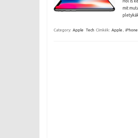
Hol is 
mit muta
pletyká
Category:
Apple
Tech
Címkék:
Apple
,
iPhone