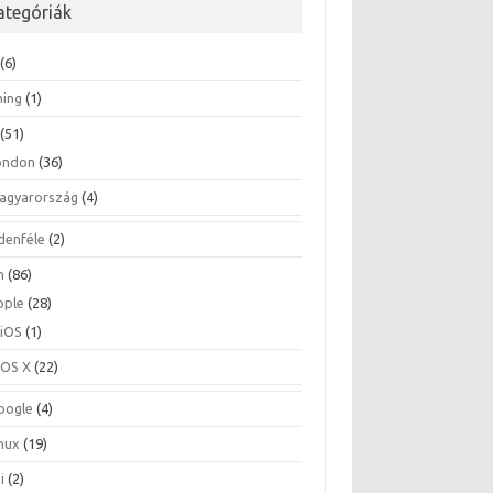
ategóriák
(6)
ing
(1)
(51)
ondon
(36)
agyarország
(4)
denféle
(2)
h
(86)
pple
(28)
iOS
(1)
OS X
(22)
oogle
(4)
inux
(19)
i
(2)