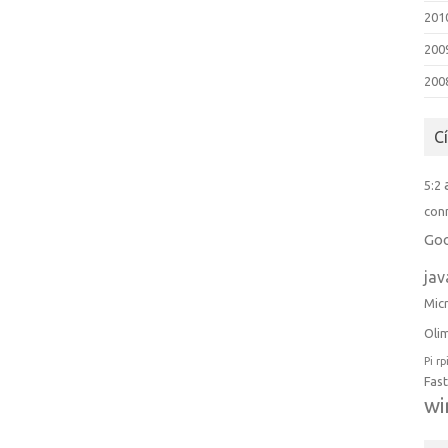
2010
200
2008
C
5:2
con
Go
jav
Mic
Oli
Pi
rp
Fast
w