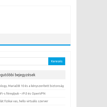
sés:
egutóbbi bejegyzések
ology, MariaDB 10 és a kényszerített biztonság
iFi-s féreglyuk – rPi3 és OpenVPN
lát fizikai vas, hello virtuális szerver