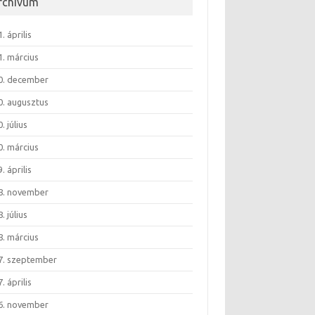
rchívum
. április
1. március
0. december
0. augusztus
. július
0. március
. április
8. november
. július
8. március
7. szeptember
. április
6. november