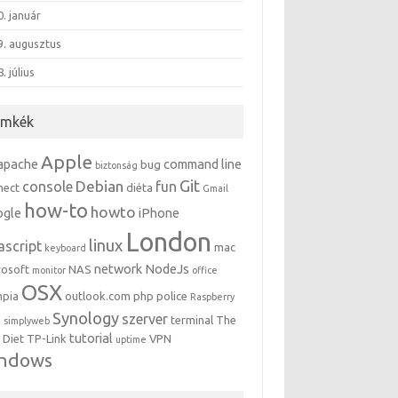
. január
9. augusztus
. július
ímkék
Apple
apache
command line
bug
biztonság
Git
Debian
console
fun
nect
diéta
Gmail
how-to
howto
ogle
iPhone
London
linux
ascript
mac
keyboard
network
NodeJs
rosoft
NAS
monitor
office
OSX
mpia
outlook.com
php
police
Raspberry
Synology
szerver
terminal
The
i
simplyweb
tutorial
 Diet
TP-Link
VPN
uptime
indows