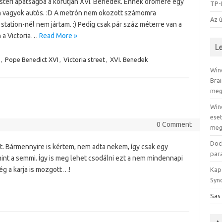
teri apátságba a körútján XVI. Benedek. Ennek örömére egy
TP-
em vagyok autós. :D A metrón nem okozott számomra
Az ú
tation-nél nem jártam. :) Pedig csak pár száz méterre van a
n a Victoria…
Read More »
L
,
Pope Benedict XVI
,
Victoria street
,
XVI. Benedek
Win
Bra
meg
Win
eset
0 Comment
meg
Doc
 Bármennyire is kértem, nem adta nekem, így csak egy
par
mint a semmi. Így is meg lehet csodálni ezt a nem mindennapi
ég a karja is mozgott…!
Kap
Syno
Sas