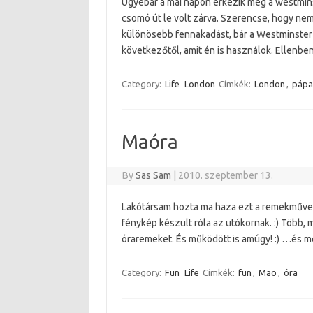
Ugyebár a mai napon érkezik meg a westmins
csomó út le volt zárva. Szerencse, hogy n
különösebb fennakadást, bár a Westminster s
következőtől, amit én is használok. Ellenbe
Category:
Life
London
Címkék:
London
,
pápa
Maóra
By
Sas Sam
|
2010. szeptember 13.
Lakótársam hozta ma haza ezt a remekművet.
fénykép készült róla az utókornak. :) Több, 
óraremeket. És működött is amúgy! :) …és m
Category:
Fun
Life
Címkék:
fun
,
Mao
,
óra