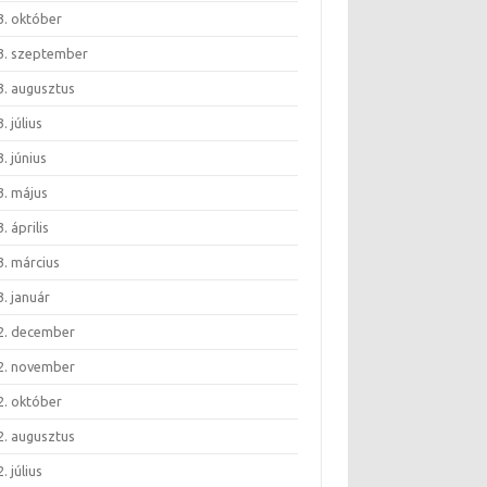
3. október
3. szeptember
3. augusztus
. július
. június
3. május
. április
3. március
. január
2. december
2. november
2. október
2. augusztus
. július