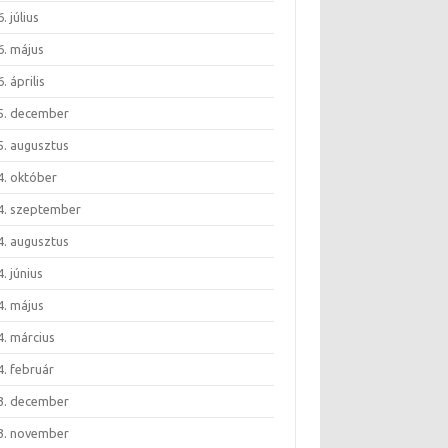
. július
6. május
. április
5. december
5. augusztus
4. október
4. szeptember
4. augusztus
. június
4. május
4. március
4. február
3. december
3. november