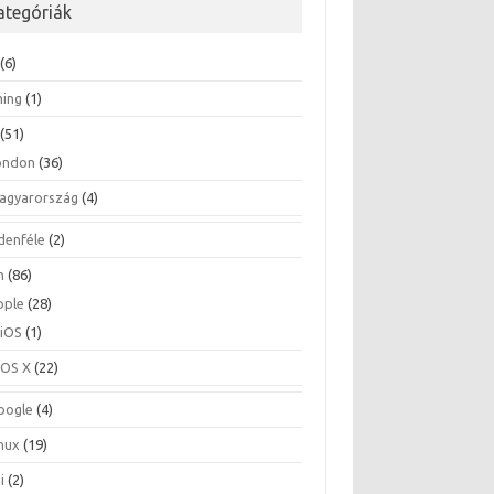
ategóriák
(6)
ing
(1)
(51)
ondon
(36)
agyarország
(4)
denféle
(2)
h
(86)
pple
(28)
iOS
(1)
OS X
(22)
oogle
(4)
inux
(19)
i
(2)