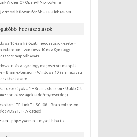
Link Archer C7 OpenVPN probléma
j otthoni hálózati főnök – TP-Link MR600
egutóbbi hozzászólások
dows 10 és a hálózati megosztások esete –
in extension
-
Windows 10 és a Synology
osztott mappák esete
dows 10 és a Synology megosztott mappák
e – Brain extension
-
Windows 10 és a hálózati
osztások esete
ker okosságok #1 – Brain extension
-
Újabb Git
ancssori okosságok (add/rm/reset/log)
csoltam! TP-Link TL-SG108 – Brain extension
-
logy DS213j – A kistesó
 Sam
-
phpMyAdmin + mysqli hiba fix