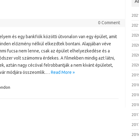
A
2021
0 Comment
202
202
lyem és egy bankfiók közötti útvonalon van egy épület, amit
inden előzmény nélkül elkezdtek bontani. Alapjában véve
202
mi fucsa nem lenne, csak az épület elhelyezkedése és a
2020
ódszer volt számomra érdekes. A filmekben mindig azt látni,
k, aztán nagy cécóval felrobbantják a nem kívánt épületet,
202
avár módjára összeomlik.…
Read More »
2019
201
ondon
2018
201
201
2017
201