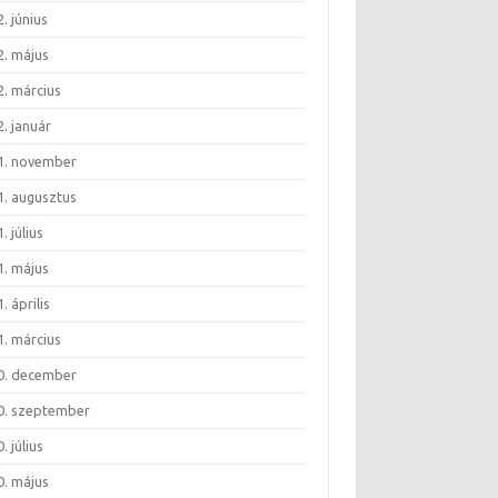
. június
2. május
2. március
. január
1. november
1. augusztus
. július
1. május
. április
1. március
0. december
0. szeptember
. július
0. május