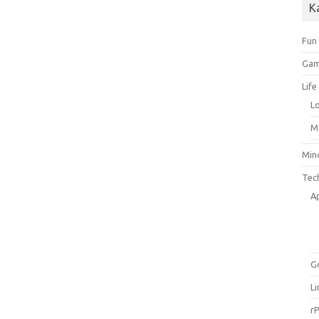
K
Fun
Gam
Life
L
M
Min
Tec
A
G
L
rP