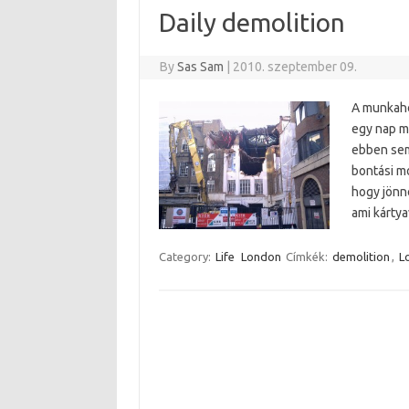
Daily demolition
By
Sas Sam
|
2010. szeptember 09.
A munkahe
egy nap m
ebben sem
bontási m
hogy jönne
ami kárty
Category:
Life
London
Címkék:
demolition
,
L