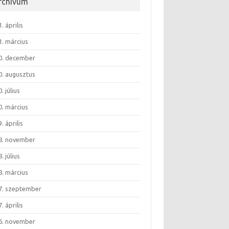
rchívum
. április
1. március
0. december
0. augusztus
. július
0. március
. április
8. november
. július
8. március
7. szeptember
. április
6. november