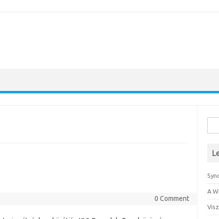
Kere
L
Syn
A W
0 Comment
Visz