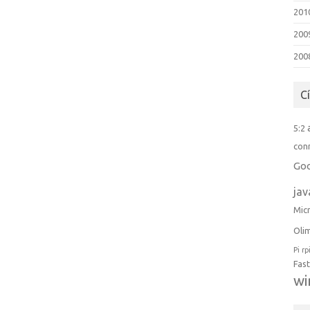
2010
200
2008
C
5:2
con
Go
jav
Mic
Oli
Pi
rp
Fast
w