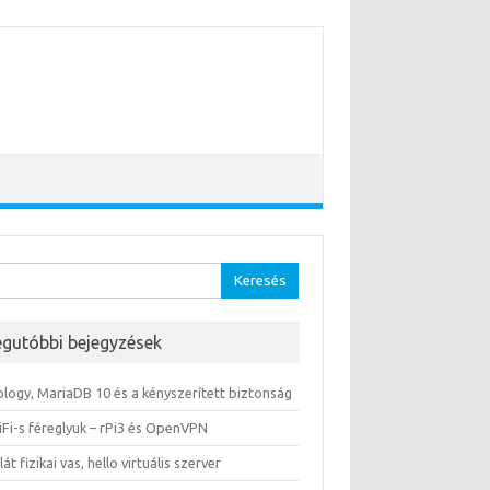
sés:
egutóbbi bejegyzések
ology, MariaDB 10 és a kényszerített biztonság
iFi-s féreglyuk – rPi3 és OpenVPN
lát fizikai vas, hello virtuális szerver